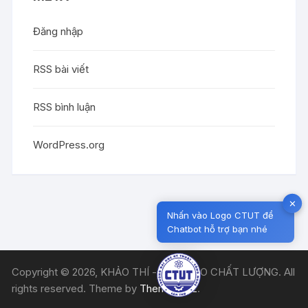
Đăng nhập
RSS bài viết
RSS bình luận
WordPress.org
✕
Nhấn vào Logo CTUT để
Chatbot hỗ trợ bạn nhé
Copyright © 2026, KHẢO THÍ - ĐẢM BẢO CHẤT LƯỢNG. All
rights reserved. Theme by
Themebeez
.