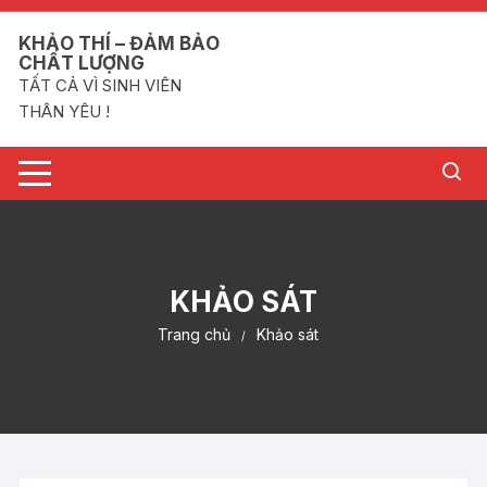
Chuyển
tới
KHẢO THÍ – ĐẢM BẢO
CHẤT LƯỢNG
nội
TẤT CẢ VÌ SINH VIÊN
dung
THÂN YÊU !
KHẢO SÁT
Trang chủ
Khảo sát