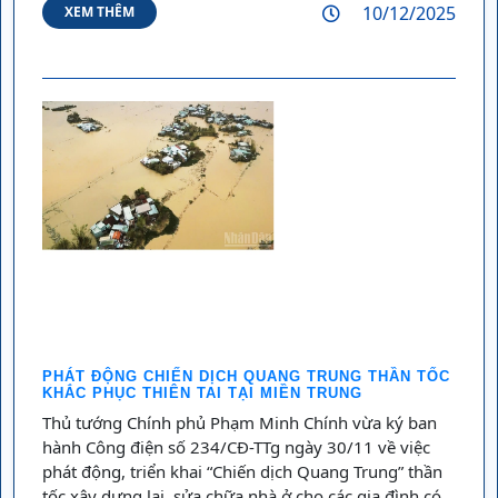
10/12/2025
XEM THÊM
PHÁT ĐỘNG CHIẾN DỊCH QUANG TRUNG THẦN TỐC
KHẮC PHỤC THIÊN TAI TẠI MIỀN TRUNG
Thủ tướng Chính phủ Phạm Minh Chính vừa ký ban
hành Công điện số 234/CĐ-TTg ngày 30/11 về việc
phát động, triển khai “Chiến dịch Quang Trung” thần
tốc xây dựng lại, sửa chữa nhà ở cho các gia đình có